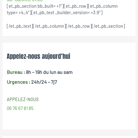
[et_pb_section bb_built= »1″][et_pb_row][et_pb_column
type= »4_4″][et_pb_text _builder_version= »3.9″]
[/et_pb_text][/et_pb_column][/et_pb_row][/et_pb_section]
Appelez-nous aujourd’hui
Bureau
: 8h – 19h
du lun au sam
Urgences
: 24h/24 – 7j7
APPELEZ-NOUS
06 76 67 81 85