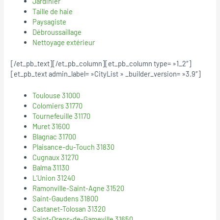
Jardinier
Taille de haie
Paysagiste
Débroussaillage
Nettoyage extérieur
[/et_pb_text][/et_pb_column][et_pb_column type= »1_2″]
[et_pb_text admin_label= »CityList » _builder_version= »3.9″]
Toulouse 31000
Colomiers 31770
Tournefeuille 31170
Muret 31600
Blagnac 31700
Plaisance-du-Touch 31830
Cugnaux 31270
Balma 31130
L’Union 31240
Ramonville-Saint-Agne 31520
Saint-Gaudens 31800
Castanet-Tolosan 31320
Saint-Orens-de-Gameville 31650