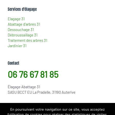
Services d'élagage
Elagage 31
Abattage d'arbres 31
Dessouchage 31
Débroussaillage 31
Traitement des arbres 31
Jardinier 31
Contact
06 76 67 81 85
Élagage Abattage 31
SASU BCCT EU La Pradelle, 31190 Auterive
En poursuivant votre navigation sur ce site, vous acceptez
Mentions Légales
– ELAGAGE ABATTAGE 31 – SASU BCCT EU La
l’utilisation de cookies pour réaliser des statistiques de visites.