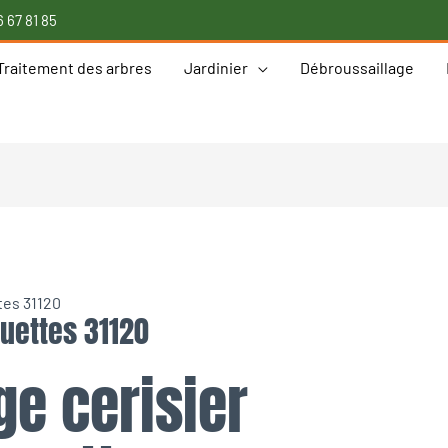
 67 81 85
Traitement des arbres
Jardinier
Débroussaillage
tes 31120
quettes 31120
ge cerisier