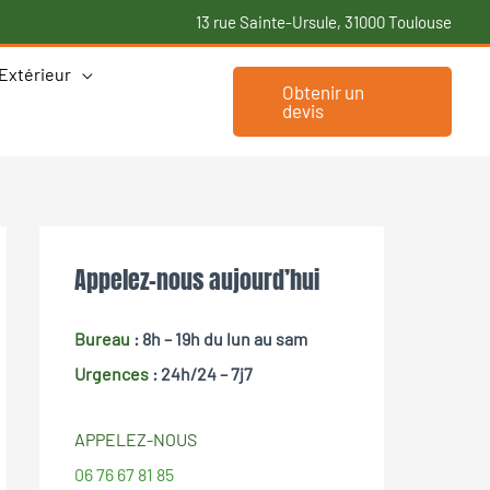
13 rue Sainte-Ursule, 31000 Toulouse
Extérieur
Obtenir un
devis
Appelez-nous aujourd’hui
Bureau
: 8h – 19h
du lun au sam
Urgences
: 24h/24 – 7j7
APPELEZ-NOUS
06 76 67 81 85