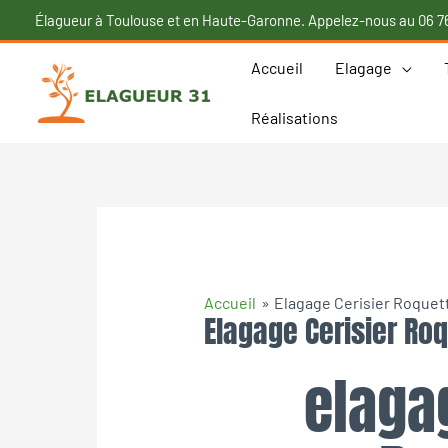
Élagueur à Toulouse et en Haute-Garonne. Appelez-nous au 06 76
Accueil
Elagage
Réalisations
Accueil
Elagage Cerisier Roquet
Elagage Cerisier Ro
elaga