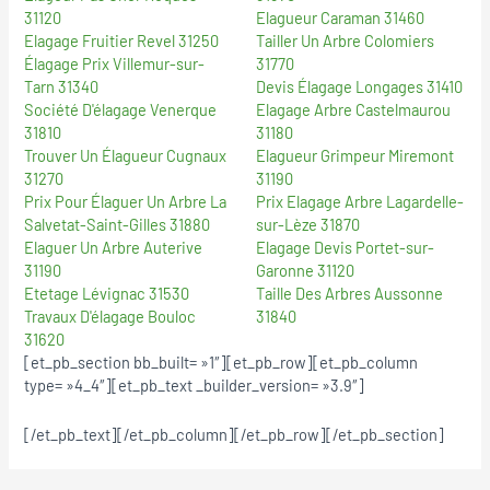
31120
Elagueur Caraman 31460
Elagage Fruitier Revel 31250
Tailler Un Arbre Colomiers
Élagage Prix Villemur-sur-
31770
Tarn 31340
Devis Élagage Longages 31410
Société D'élagage Venerque
Elagage Arbre Castelmaurou
31810
31180
Trouver Un Élagueur Cugnaux
Elagueur Grimpeur Miremont
31270
31190
Prix Pour Élaguer Un Arbre La
Prix Elagage Arbre Lagardelle-
Salvetat-Saint-Gilles 31880
sur-Lèze 31870
Elaguer Un Arbre Auterive
Elagage Devis Portet-sur-
31190
Garonne 31120
Etetage Lévignac 31530
Taille Des Arbres Aussonne
Travaux D'élagage Bouloc
31840
31620
[et_pb_section bb_built= »1″][et_pb_row][et_pb_column
type= »4_4″][et_pb_text _builder_version= »3.9″]
[/et_pb_text][/et_pb_column][/et_pb_row][/et_pb_section]