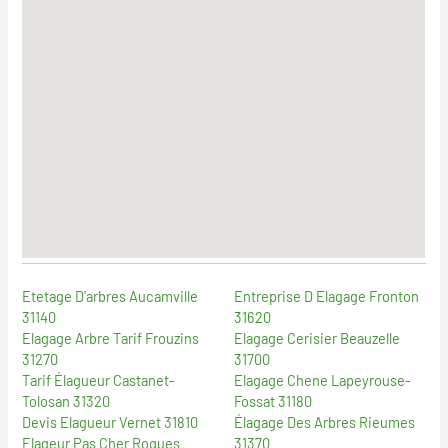
Etetage D'arbres Aucamville
Entreprise D Elagage Fronton
31140
31620
Elagage Arbre Tarif Frouzins
Elagage Cerisier Beauzelle
31270
31700
Tarif Élagueur Castanet-
Elagage Chene Lapeyrouse-
Tolosan 31320
Fossat 31180
Devis Elagueur Vernet 31810
Élagage Des Arbres Rieumes
Elageur Pas Cher Roques
31370