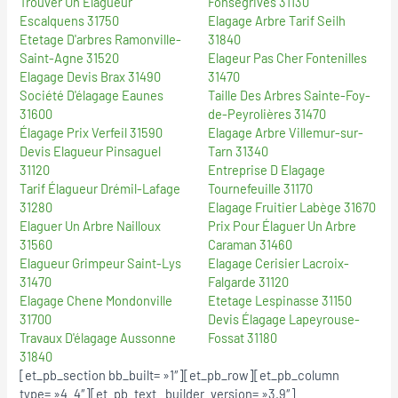
Trouver Un Élagueur
Fonsegrives 31130
Escalquens 31750
Elagage Arbre Tarif Seilh
Etetage D'arbres Ramonville-
31840
Saint-Agne 31520
Elageur Pas Cher Fontenilles
Elagage Devis Brax 31490
31470
Société D'élagage Eaunes
Taille Des Arbres Sainte-Foy-
31600
de-Peyrolières 31470
Élagage Prix Verfeil 31590
Elagage Arbre Villemur-sur-
Devis Elagueur Pinsaguel
Tarn 31340
31120
Entreprise D Elagage
Tarif Élagueur Drémil-Lafage
Tournefeuille 31170
31280
Elagage Fruitier Labège 31670
Elaguer Un Arbre Nailloux
Prix Pour Élaguer Un Arbre
31560
Caraman 31460
Elagueur Grimpeur Saint-Lys
Elagage Cerisier Lacroix-
31470
Falgarde 31120
Elagage Chene Mondonville
Etetage Lespinasse 31150
31700
Devis Élagage Lapeyrouse-
Travaux D'élagage Aussonne
Fossat 31180
31840
[et_pb_section bb_built= »1″][et_pb_row][et_pb_column
type= »4_4″][et_pb_text _builder_version= »3.9″]