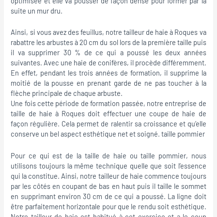
optimisée et elle va pousser de façon dense pour former par la
suite un mur dru.
Ainsi, si vous avez des feuillus, notre tailleur de haie à Roques va
rabattre les arbustes à 20 cm du sol lors de la première taille puis
il va supprimer 30 % de ce qui a poussé les deux années
suivantes. Avec une haie de conifères, il procède différemment.
En effet, pendant les trois années de formation, il supprime la
moitié de la pousse en prenant garde de ne pas toucher à la
flèche principale de chaque arbuste.
Une fois cette période de formation passée, notre entreprise de
taille de haie à Roques doit effectuer une coupe de haie de
façon régulière. Cela permet de ralentir sa croissance et qu’elle
conserve un bel aspect esthétique net et soigné. taille pommier
Pour ce qui est de la taille de haie ou taille pommier, nous
utilisons toujours la même technique quelle que soit l’essence
qui la constitue. Ainsi, notre tailleur de haie commence toujours
par les côtés en coupant de bas en haut puis il taille le sommet
en supprimant environ 30 cm de ce qui a poussé. La ligne doit
être parfaitement horizontale pour que le rendu soit esthétique.
Notre tailleur de haie est habitué à cet exercice et a le coup