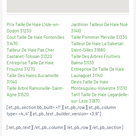
Prix Taille De Haie L'Isle-en-
Jardinier Tailleur De Haie Noé
Dodon 31230
31410
Cout Taille De Haie Fontenilles
Taille Pommier Merville 31330
31470
Tailleur De Haie La Salvetat-
Tailleur De Haie Pas Cher
Saint-Gilles 31880
Castanet-Tolosan 31320
Taille Des Arbres Fruitiers
Entreprise Taille De Haie
Balma 31130
Frouzins 31270
Entreprise De Taille De Haie
Taille Des Haies Aucamville
Launaguet 31140
31140
Devis Taille De Haie
Taille Arbre Ramonville-Saint-
Montesquieu-Volvestre 31310
Agne 31520
Tarif Taille De Haie Lagardelle-
sur-Lèze 31870
[et_pb_section bb_built= »1″][et_pb_row][et_pb_column
type= »4_4″][et_pb_text _builder_version= »3.9″]
[/et_pb_text][/et_pb_column][/et_pb_row][/et_pb_section]