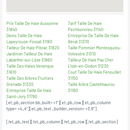
Prix Taille De Haie Aussonne
Tarif Taille De Haie
31840
Pechbonnieu 31140
Devis Taille De Haie
Entreprise De Taille De Haie
Lapeyrouse-Fossat 31180
Bérat 31370
Tailleur De Haie Pibrac 31820
Taille Pommier Montesquieu-
Jardinier Tailleur De Haie
Volvestre 31310
Labarthe-sur-Lèze 31860
Tailleur De Haie Pas Cher
Taille Des Haies Venerque
L'Isle-en-Dodon 31230
31810
Cout Taille De Haie Fenouillet
Taille Des Arbres Fruitiers
31150
Grenade 31330
Taille Arbre Castelmaurou
Entreprise Taille De Haie
31180
Saint-Jory 31790
[et_pb_section bb_built= »1″][et_pb_row][et_pb_column
type= »4_4″][et_pb_text _builder_version= »3.9″]
[/et_pb_text][/et_pb_column][/et_pb_row][/et_pb_section]