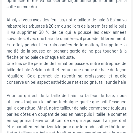
optimisée et elle va pousser de façon dense pour former par la
suite un mur dru.
Ainsi, si vous avez des feuillus, notre tailleur de haie à Balma va
rabattre les arbustes à 20 cm du sol lors de la première taille puis
il va supprimer 30 % de ce qui a poussé les deux années
suivantes. Avec une haie de conifères, il procède différemment.
En effet, pendant les trois années de formation, il supprime la
moitié de la pousse en prenant garde de ne pas toucher à la
flèche principale de chaque arbuste.
Une fois cette période de formation passée, notre entreprise de
taille de haie à Balma doit effectuer une coupe de haie de façon
régulière. Cela permet de ralentir sa croissance et qu’elle
conserve un bel aspect esthétique net et soigné. tailleur de haie
Pour ce qui est de la taille de haie ou tailleur de haie, nous
utilisons toujours la même technique quelle que soit l’essence
qui la constitue. Ainsi, notre tailleur de haie commence toujours
par les côtés en coupant de bas en haut puis il taille le sommet
en supprimant environ 30 cm de ce qui a poussé. La ligne doit
être parfaitement horizontale pour que le rendu soit esthétique.
Notre tailleur de haie est habitué à cet exercice et a le coup