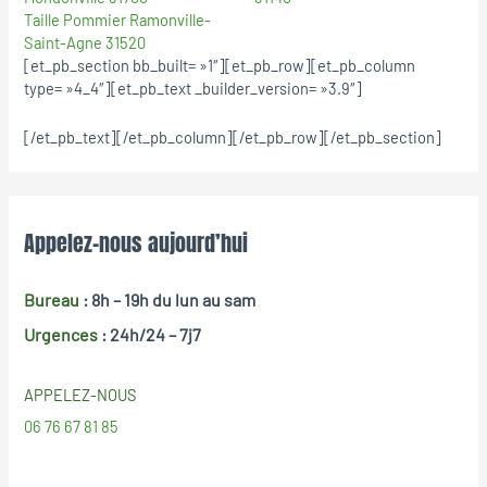
Taille Pommier Ramonville-
Saint-Agne 31520
[et_pb_section bb_built= »1″][et_pb_row][et_pb_column
type= »4_4″][et_pb_text _builder_version= »3.9″]
[/et_pb_text][/et_pb_column][/et_pb_row][/et_pb_section]
Appelez-nous aujourd’hui
Bureau
: 8h – 19h
du lun au sam
Urgences
: 24h/24 – 7j7
APPELEZ-NOUS
06 76 67 81 85