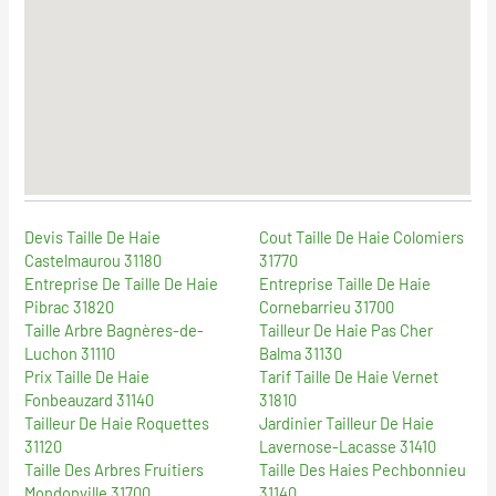
Devis Taille De Haie
Cout Taille De Haie Colomiers
Castelmaurou 31180
31770
Entreprise De Taille De Haie
Entreprise Taille De Haie
Pibrac 31820
Cornebarrieu 31700
Taille Arbre Bagnères-de-
Tailleur De Haie Pas Cher
Luchon 31110
Balma 31130
Prix Taille De Haie
Tarif Taille De Haie Vernet
Fonbeauzard 31140
31810
Tailleur De Haie Roquettes
Jardinier Tailleur De Haie
31120
Lavernose-Lacasse 31410
Taille Des Arbres Fruitiers
Taille Des Haies Pechbonnieu
Mondonville 31700
31140