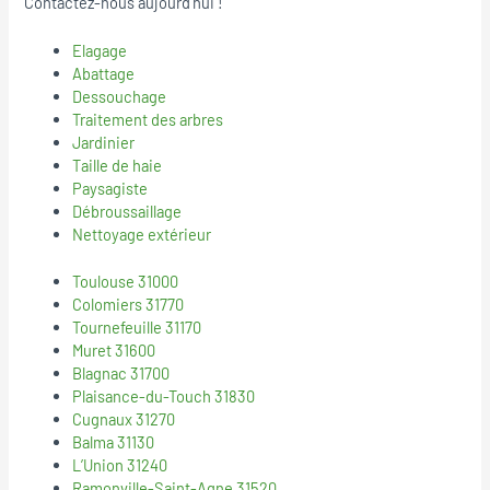
Contactez-nous aujourd’hui !
Elagage
Abattage
Dessouchage
Traitement des arbres
Jardinier
Taille de haie
Paysagiste
Débroussaillage
Nettoyage extérieur
Toulouse 31000
Colomiers 31770
Tournefeuille 31170
Muret 31600
Blagnac 31700
Plaisance-du-Touch 31830
Cugnaux 31270
Balma 31130
L’Union 31240
Ramonville-Saint-Agne 31520