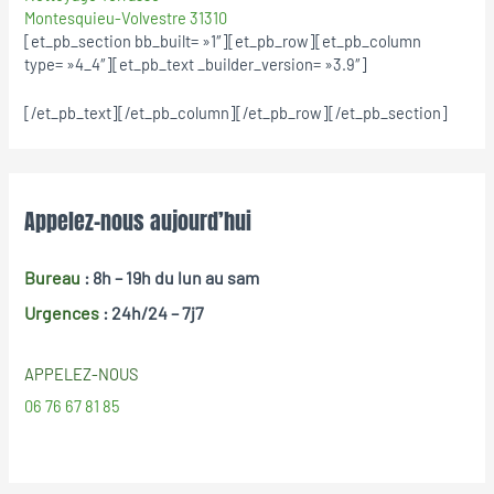
Montesquieu-Volvestre 31310
[et_pb_section bb_built= »1″][et_pb_row][et_pb_column
type= »4_4″][et_pb_text _builder_version= »3.9″]
[/et_pb_text][/et_pb_column][/et_pb_row][/et_pb_section]
Appelez-nous aujourd’hui
Bureau
: 8h – 19h
du lun au sam
Urgences
: 24h/24 – 7j7
APPELEZ-NOUS
06 76 67 81 85