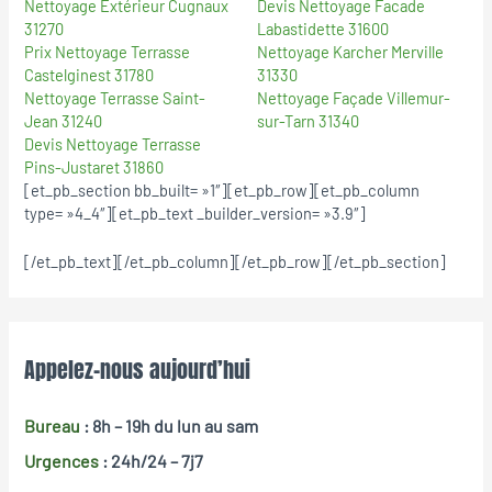
Nettoyage Extérieur Cugnaux
Devis Nettoyage Facade
31270
Labastidette 31600
Prix Nettoyage Terrasse
Nettoyage Karcher Merville
Castelginest 31780
31330
Nettoyage Terrasse Saint-
Nettoyage Façade Villemur-
Jean 31240
sur-Tarn 31340
Devis Nettoyage Terrasse
Pins-Justaret 31860
[et_pb_section bb_built= »1″][et_pb_row][et_pb_column
type= »4_4″][et_pb_text _builder_version= »3.9″]
[/et_pb_text][/et_pb_column][/et_pb_row][/et_pb_section]
Appelez-nous aujourd’hui
Bureau
: 8h – 19h
du lun au sam
Urgences
: 24h/24 – 7j7